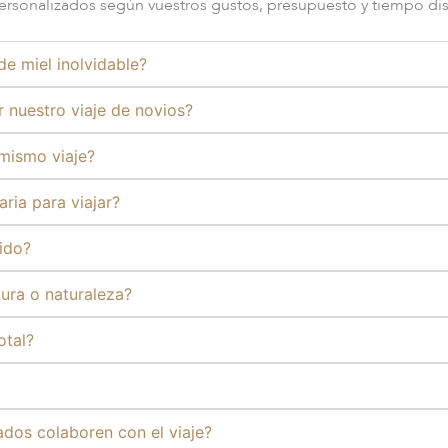
personalizados según vuestros gustos, presupuesto y tiempo di
e miel inolvidable?
 nuestro viaje de novios?
mismo viaje?
ria para viajar?
uido?
ura o naturaleza?
otal?
tados colaboren con el viaje?