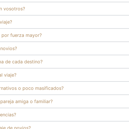
n vosotros?
viaje?
 por fuerza mayor?
 novios?
ma de cada destino?
l viaje?
rnativos o poco masificados?
pareja amiga o familiar?
gencias?
je de novios?